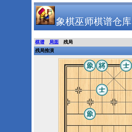
象棋巫师棋谱仓库
棋谱
局面
残局
残局推演