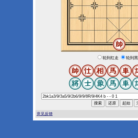
轮到红走
轮到黑
意见反馈