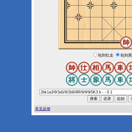
轮到红走
轮到黑
意见反馈