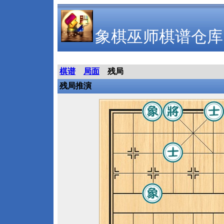
象棋巫师棋谱仓库
棋谱
局面
残局
残局推演