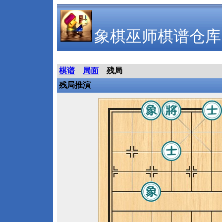
象棋巫师棋谱仓库
棋谱
局面
残局
残局推演