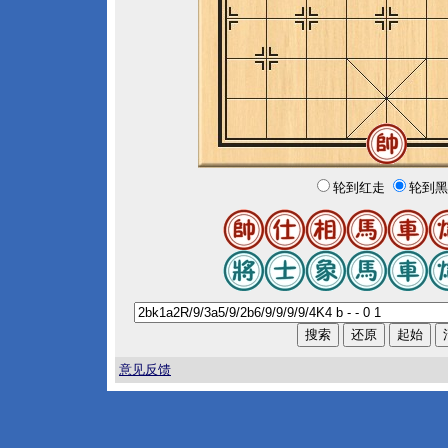
轮到红走
轮到黑
意见反馈