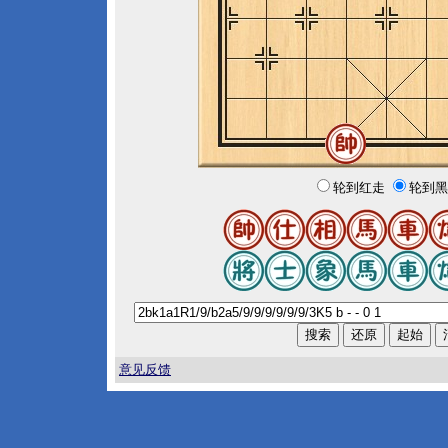
轮到红走
轮到黑
意见反馈