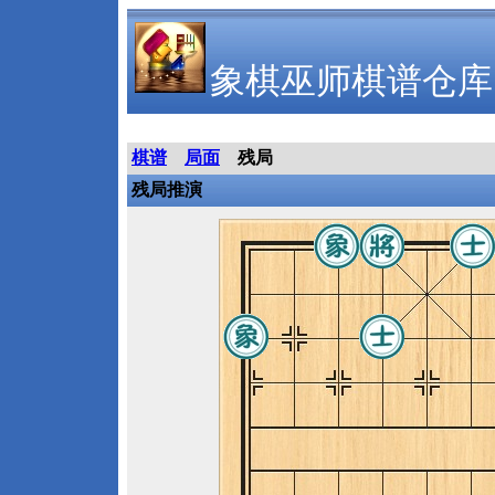
象棋巫师棋谱仓库
棋谱
局面
残局
残局推演