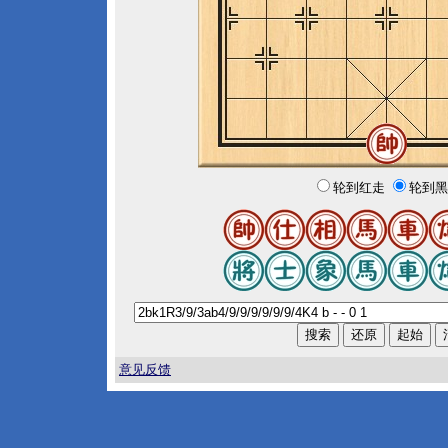
轮到红走
轮到黑
意见反馈