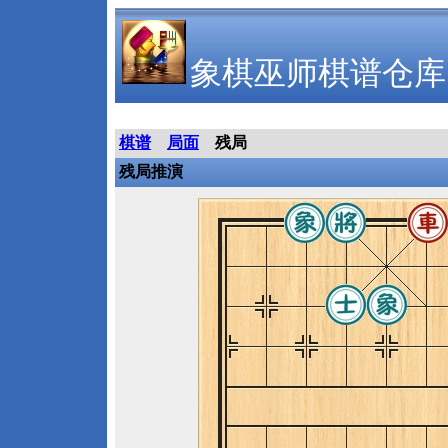
象棋巫师棋谱仓库
棋谱
局面
残局
残局推演