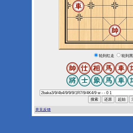
轮到红走
轮到黑
意见反馈