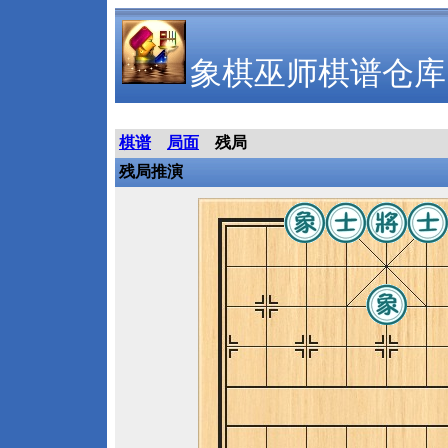
象棋巫师棋谱仓库
棋谱
局面
残局
残局推演