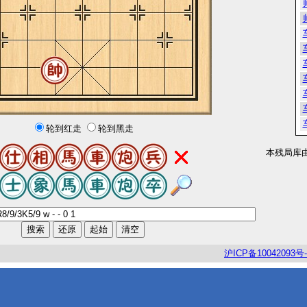
轮到红走
轮到黑走
本残局库
沪
ICP
备
10042093
号