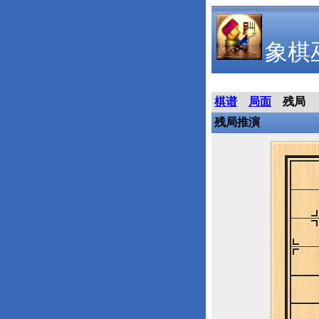
象棋
棋谱
局面
残局
残局推演