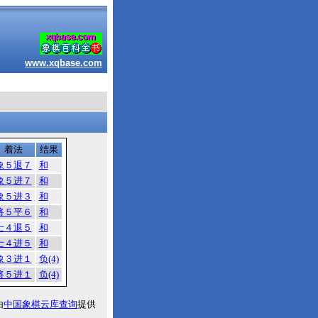
www.xqbase.com
着法
结果
象５退７
和
象５进７
和
象５进３
和
将５平６
和
士４退５
和
士４进５
和
象３进１
负(4)
将５进１
负(4)
由
中国象棋云库查询
提供