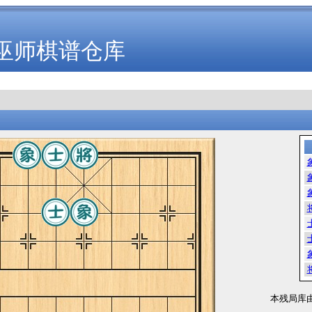
巫师棋谱仓库
本残局库