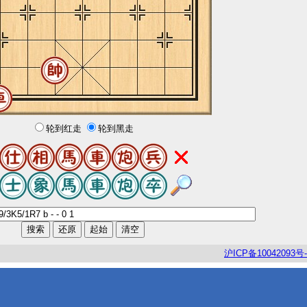
轮到红走
轮到黑走
沪
ICP
备
10042093
号