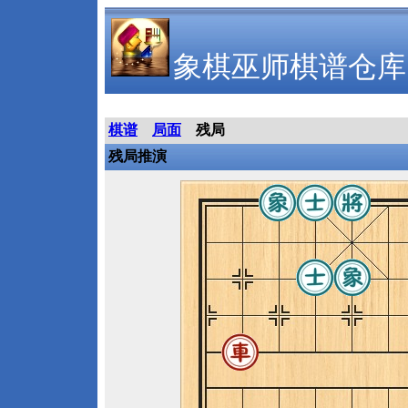
象棋巫师棋谱仓库
棋谱
局面
残局
残局推演