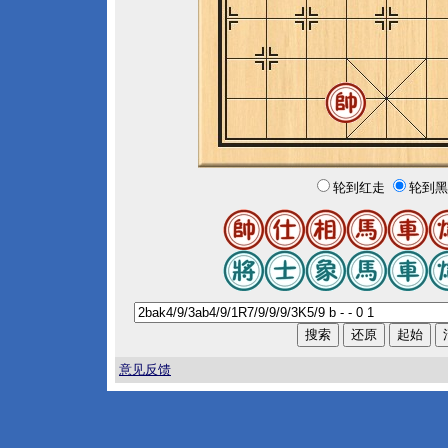
轮到红走
轮到黑
意见反馈