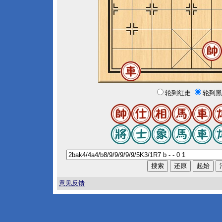
轮到红走
轮到黑
意见反馈