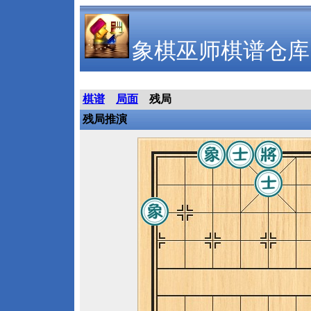
象棋巫师棋谱仓库
棋谱
局面
残局
残局推演