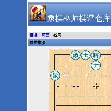
象棋巫师棋谱仓库
棋谱
局面
残局
残局推演