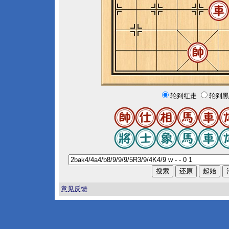
轮到红走
轮到黑
意见反馈