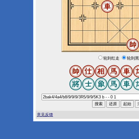
轮到红走
轮到黑
意见反馈