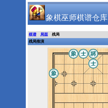
象棋巫师棋谱仓库
棋谱
局面
残局
残局推演