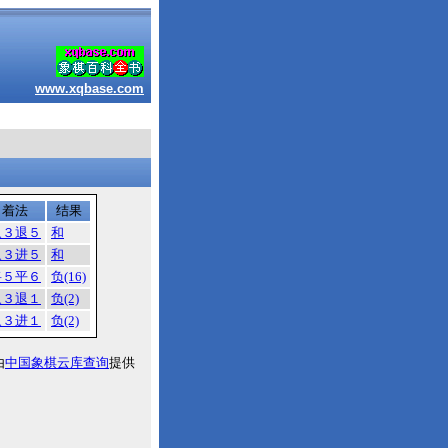
www.xqbase.com
着法
结果
象３退５
和
象３进５
和
将５平６
负(16)
象３退１
负(2)
象３进１
负(2)
由
中国象棋云库查询
提供