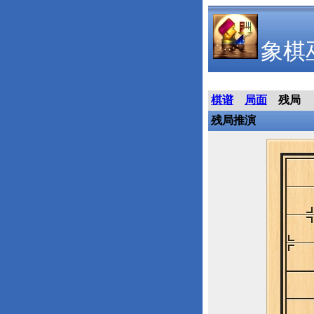
象棋
棋谱
局面
残局
残局推演