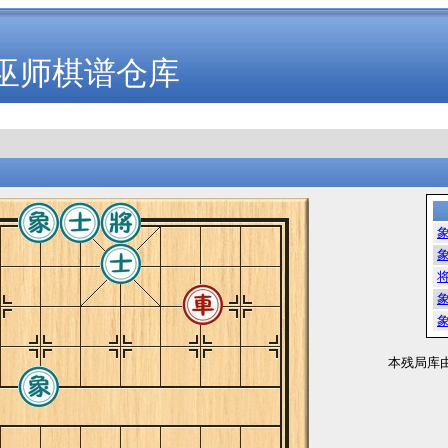
巫师棋谱仓库
本残局库