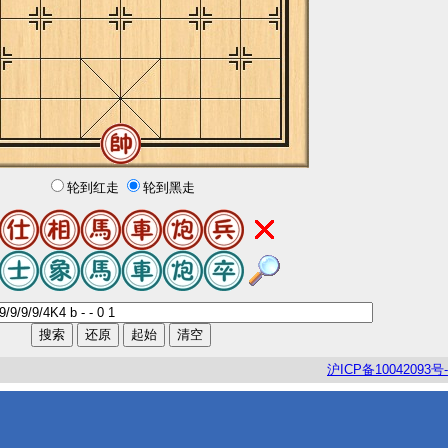
轮到红走
轮到黑走
沪
ICP
备
10042093
号