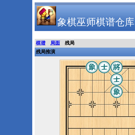
象棋巫师棋谱仓库
棋谱
局面
残局
残局推演