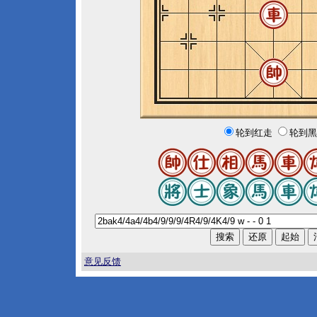
轮到红走
轮到黑
意见反馈