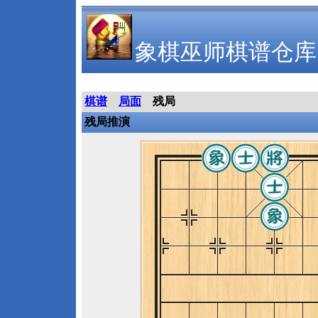
象棋巫师棋谱仓库
棋谱
局面
残局
残局推演