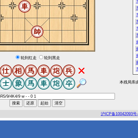
轮到红走
轮到黑走
本残局库
沪
ICP
备
10042093
号