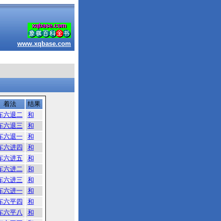
www.xqbase.com
着法
结果
车六退二
和
车六退三
和
车六退一
和
车六进四
和
车六进五
和
车六进二
和
车六进三
和
车六进一
和
车六平四
和
车六平八
和