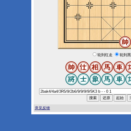
轮到红走
轮到黑
意见反馈