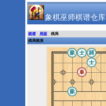
象棋巫师棋谱仓库
棋谱
局面
残局
残局推演