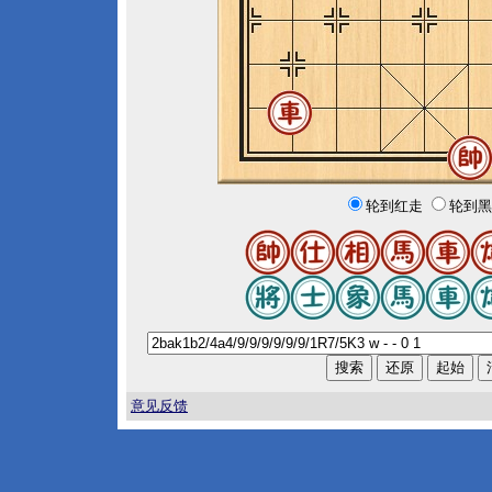
轮到红走
轮到黑
意见反馈