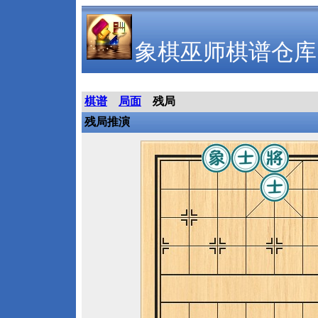
象棋巫师棋谱仓库
棋谱
局面
残局
残局推演