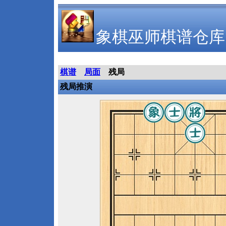
象棋巫师棋谱仓库
棋谱
局面
残局
残局推演