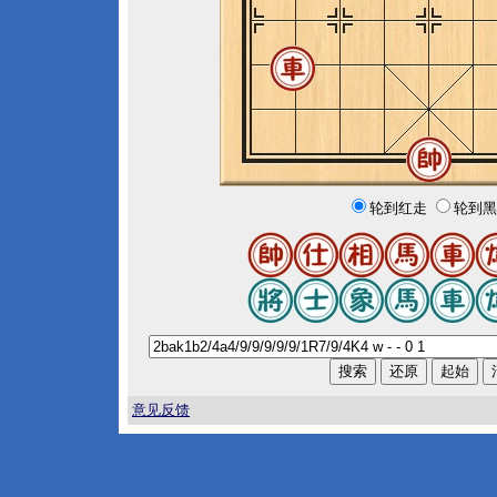
轮到红走
轮到黑
意见反馈