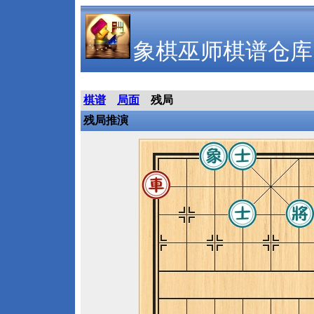
象棋巫师棋谱仓库
棋谱
局面
残局
残局推演