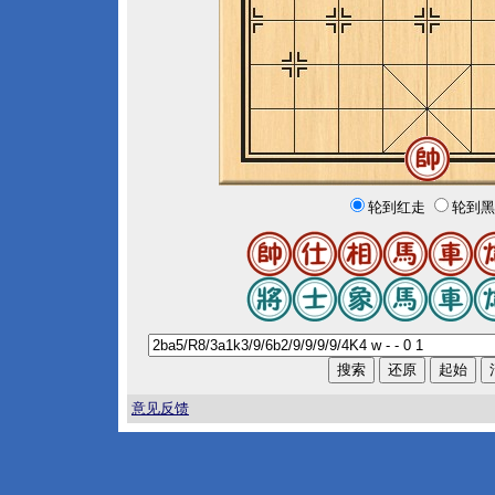
轮到红走
轮到黑
意见反馈