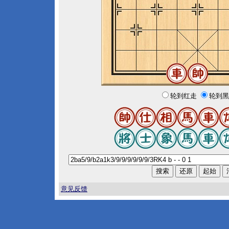
轮到红走
轮到黑
意见反馈