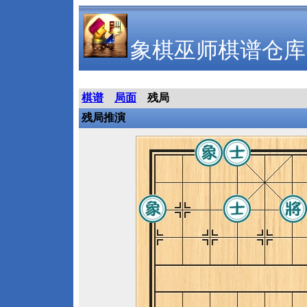
象棋巫师棋谱仓库
棋谱
局面
残局
残局推演