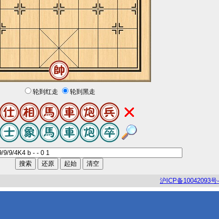
轮到红走
轮到黑走
沪
ICP
备
10042093
号