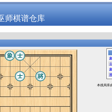
巫师棋谱仓库
本残局库