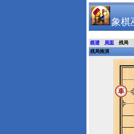
象棋
棋谱
局面
残局
残局推演