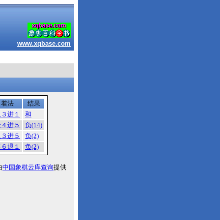
www.xqbase.com
着法
结果
象３进１
和
士４进５
负(14)
象３进５
负(2)
将６退１
负(2)
由
中国象棋云库查询
提供