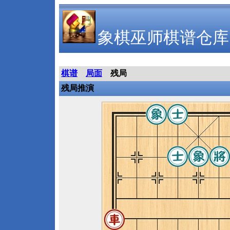
象棋巫师棋谱仓库
棋谱
局面
残局
残局推演