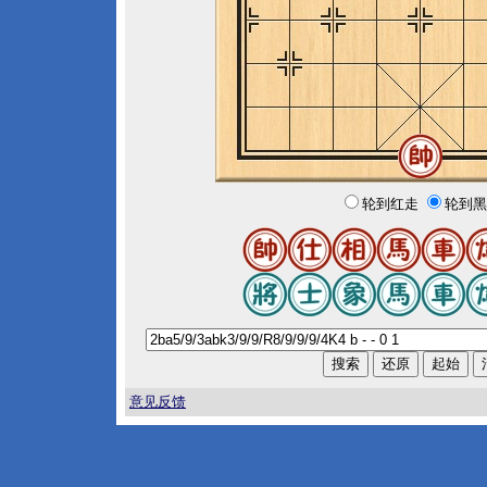
轮到红走
轮到黑
意见反馈