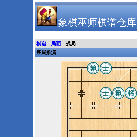
象棋巫师棋谱仓库
棋谱
局面
残局
残局推演