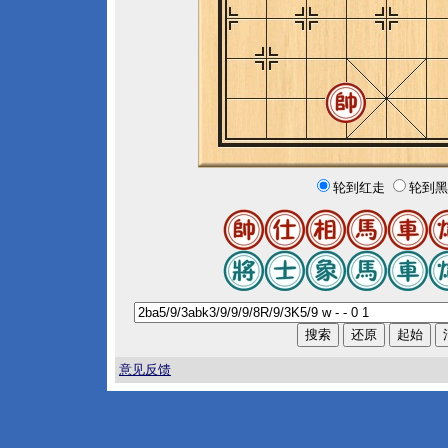
轮到红走
轮到黑
意见反馈