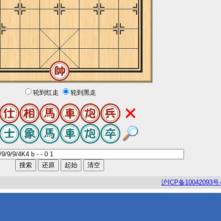
轮到红走
轮到黑走
沪
ICP
备
10042093
号