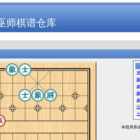
巫师棋谱仓库
本残局库