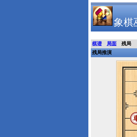
象棋
棋谱
局面
残局
残局推演