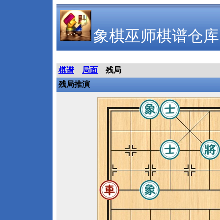
象棋巫师棋谱仓库
棋谱
局面
残局
残局推演