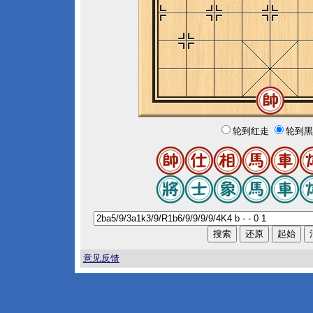
轮到红走
轮到黑
意见反馈