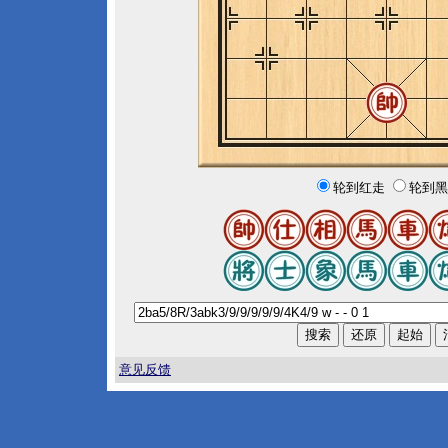
轮到红走
轮到黑
意见反馈