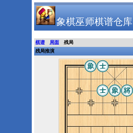
象棋巫师棋谱仓库
棋谱
局面
残局
残局推演