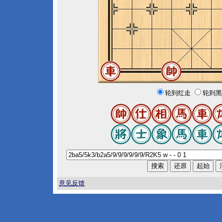
轮到红走
轮到黑
意见反馈