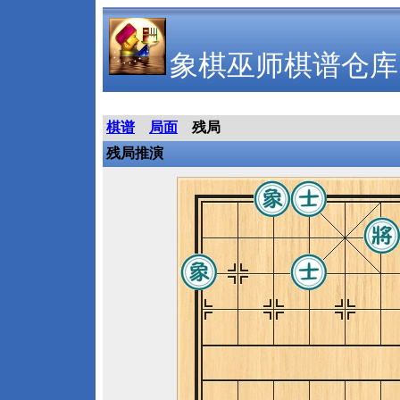
象棋巫师棋谱仓库
棋谱
局面
残局
残局推演