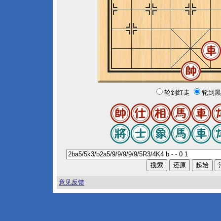
轮到红走
轮到黑
意见反馈