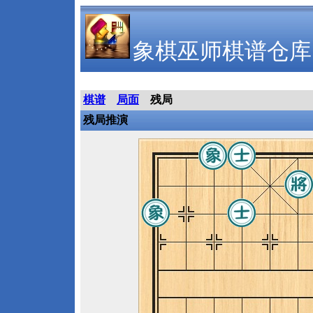
象棋巫师棋谱仓库
棋谱
局面
残局
残局推演