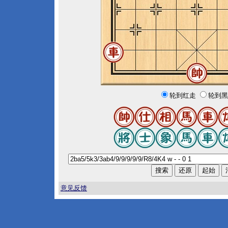
轮到红走
轮到黑
意见反馈