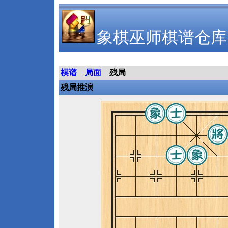
象棋巫师棋谱仓库
棋谱
局面
残局
残局推演