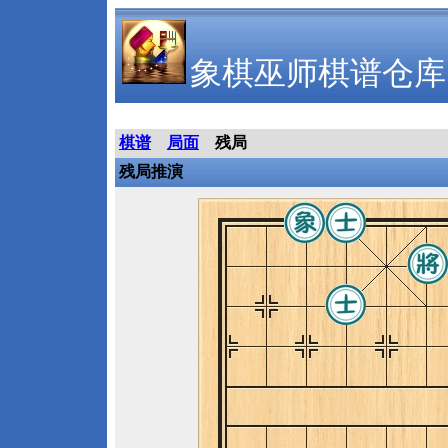
象棋巫师棋谱仓库
棋谱
局面
残局
残局推演