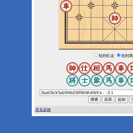
轮到红走
轮到黑
意见反馈