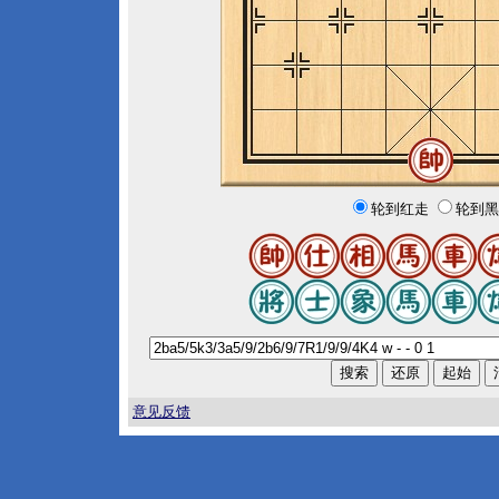
轮到红走
轮到黑
意见反馈