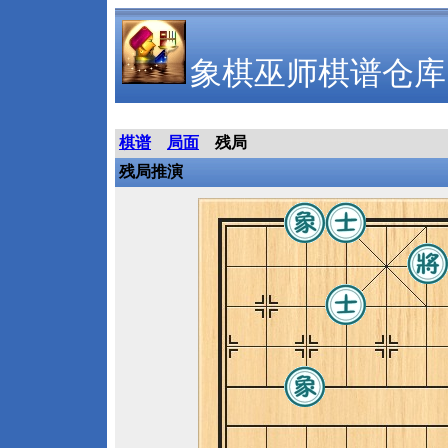
象棋巫师棋谱仓库
棋谱
局面
残局
残局推演