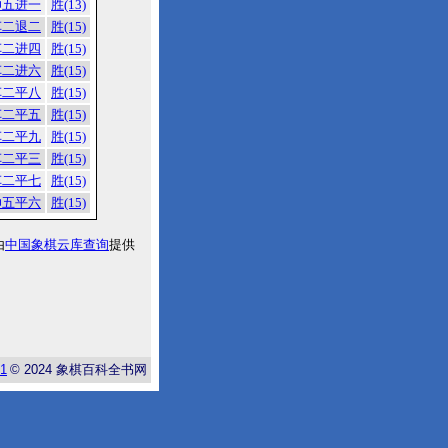
帅五进一
胜(13)
车二退二
胜(15)
车二进四
胜(15)
车二进六
胜(15)
车二平八
胜(15)
车二平五
胜(15)
车二平九
胜(15)
车二平三
胜(15)
车二平七
胜(15)
帅五平六
胜(15)
由
中国象棋云库查询
提供
-1
© 2024
象棋百科全书网