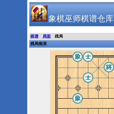
象棋巫师棋谱仓库
棋谱
局面
残局
残局推演