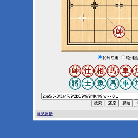
轮到红走
轮到黑
意见反馈