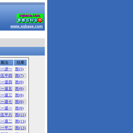
www.xqbase.com
着法
结果
车一进一
胜(5)
帅五平四
胜(7)
车一退四
胜(9)
车一退五
胜(9)
车一退三
胜(9)
车一退七
胜(9)
车一退一
胜(9)
帅五平六
胜(11)
车一退二
胜(13)
车一平二
胜(13)