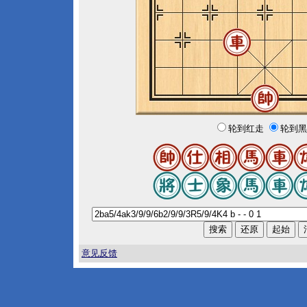
轮到红走
轮到黑
意见反馈