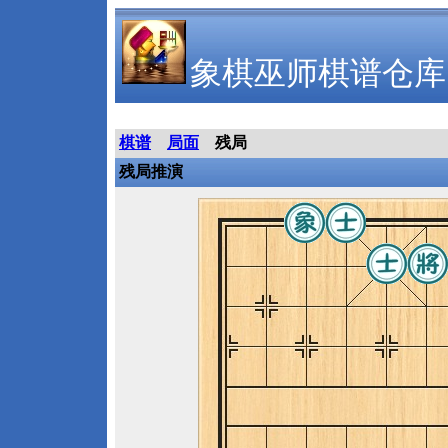
象棋巫师棋谱仓库
棋谱
局面
残局
残局推演