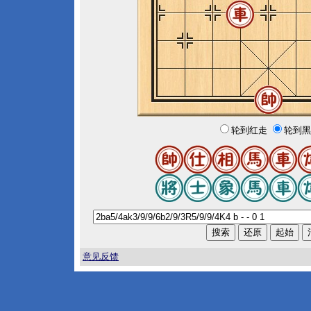
轮到红走
轮到黑
意见反馈