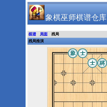
象棋巫师棋谱仓库
棋谱
局面
残局
残局推演