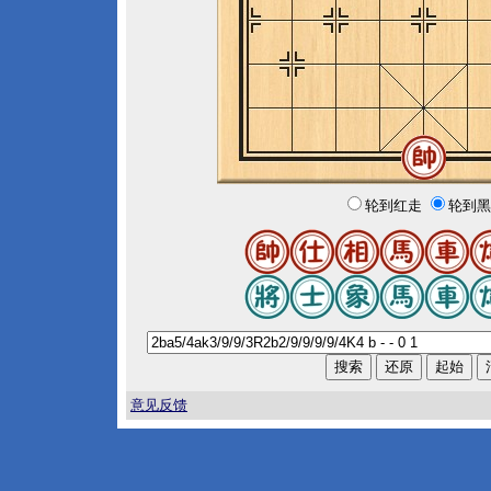
轮到红走
轮到黑
意见反馈