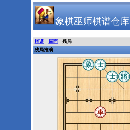
象棋巫师棋谱仓库
棋谱
局面
残局
残局推演