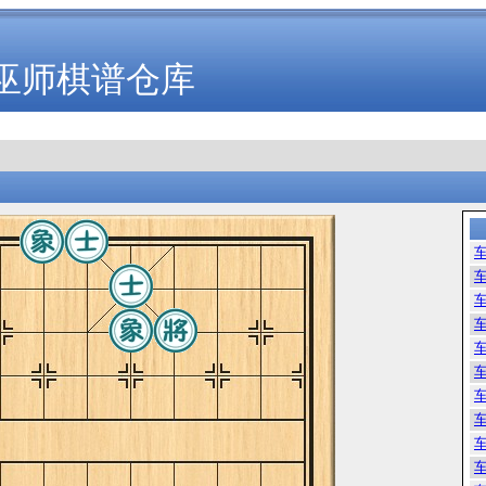
巫师棋谱仓库