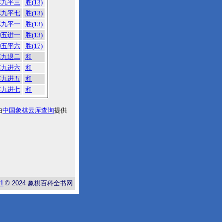
车九平三
胜(13)
车九平七
胜(13)
车九平一
胜(13)
帅五进一
胜(13)
帅五平六
胜(17)
车九退二
和
车九进六
和
车九进五
和
车九进七
和
由
中国象棋云库查询
提供
-1
© 2024
象棋百科全书网