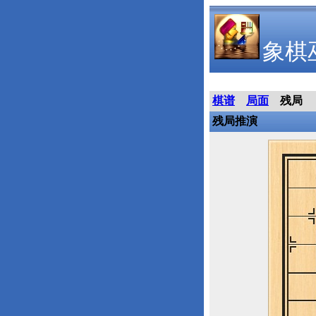
象棋
棋谱
局面
残局
残局推演