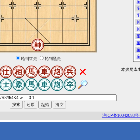
轮到红走
轮到黑走
本残局库
沪
ICP
备
10042093
号