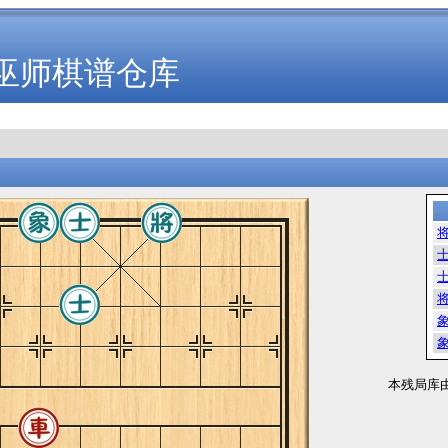
巫师棋谱仓库
本残局库