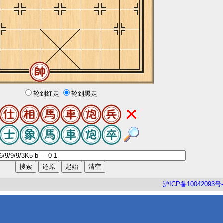
轮到红走
轮到黑走
沪
ICP
备
10042093
号