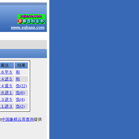
www.xqbase.com
着法
结果
将６平５
和
士４进５
和
士４退５
负(22)
将６进１
负(6)
象３进５
负(4)
象１进３
负(2)
由
中国象棋云库查询
提供