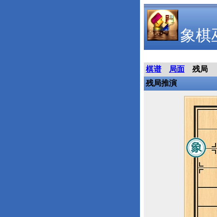
象棋
棋谱
局面
残局
残局推演