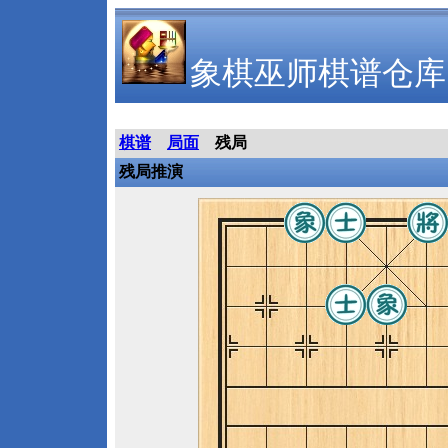
象棋巫师棋谱仓库
棋谱
局面
残局
残局推演