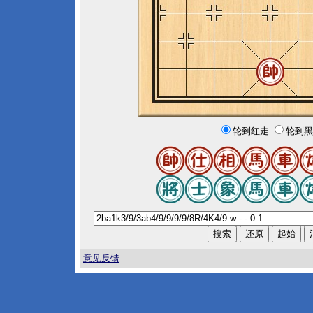
轮到红走
轮到黑
意见反馈