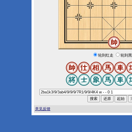
轮到红走
轮到黑
意见反馈