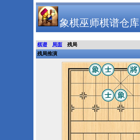
象棋巫师棋谱仓库
棋谱
局面
残局
残局推演