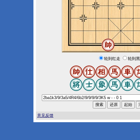
轮到红走
轮到黑
意见反馈