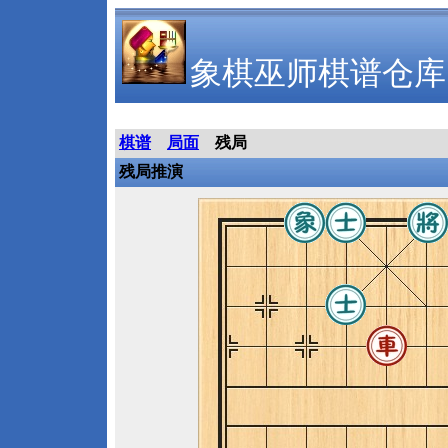
象棋巫师棋谱仓库
棋谱
局面
残局
残局推演