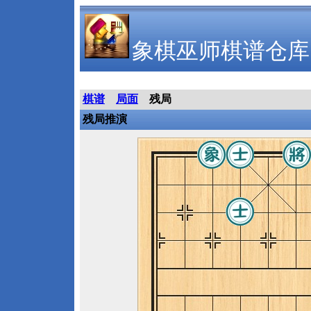
象棋巫师棋谱仓库
棋谱
局面
残局
残局推演