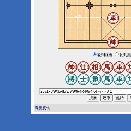
轮到红走
轮到黑
意见反馈