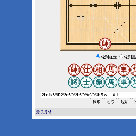
轮到红走
轮到黑
意见反馈