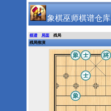
象棋巫师棋谱仓库
棋谱
局面
残局
残局推演