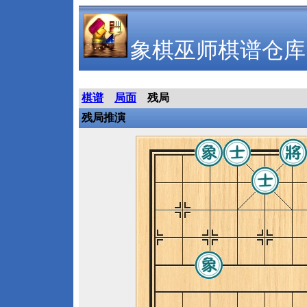
象棋巫师棋谱仓库
棋谱
局面
残局
残局推演