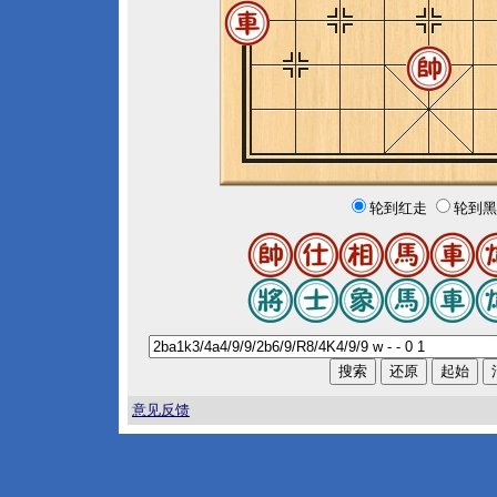
轮到红走
轮到黑
意见反馈