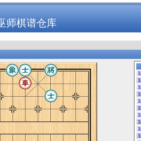
巫师棋谱仓库