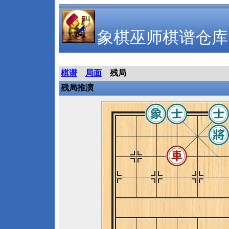
象棋巫师棋谱仓库
棋谱
局面
残局
残局推演