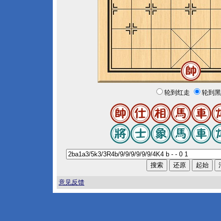
轮到红走
轮到黑
意见反馈