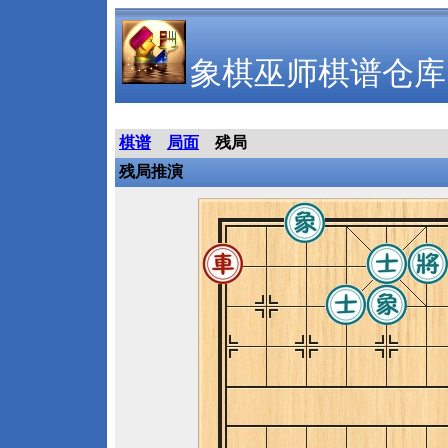
象棋巫师棋谱仓库
棋谱
局面
残局
残局推演