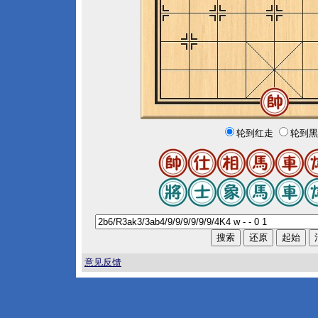
轮到红走
轮到黑
意见反馈