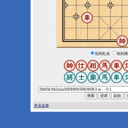
轮到红走
轮到黑
意见反馈