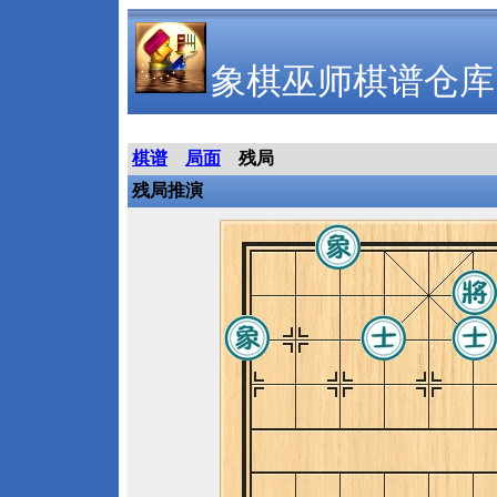
象棋巫师棋谱仓库
棋谱
局面
残局
残局推演